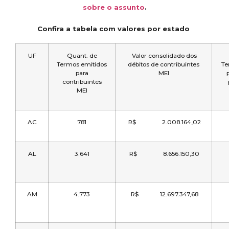
sobre o assunto
.
Confira a tabela com valores por estado
UF
Quant. de
Valor consolidado dos
Termos emitidos
débitos de contribuintes
Te
para
MEI
contribuintes
MEI
AC
781
R$ 2.008.164,02
AL
3.641
R$ 8.656.150,30
AM
4.773
R$ 12.697.347,68