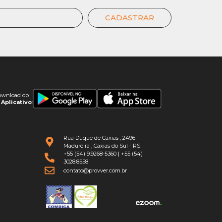
CADASTRAR
ownload do
Aplicativo
:
Rua Duque de Caxias , 2496 -
Madureira , Caxias do Sul - RS
+55 (54) 9.9268-5360
|
+55 (54)
3028.8558
contato@provver.com.br