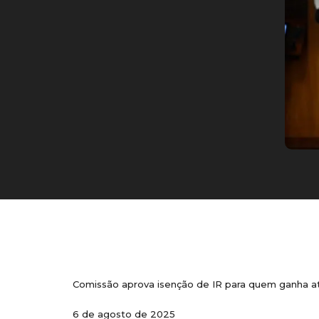
Comissão aprova isenção de IR para quem ganha at
6 de agosto de 2025