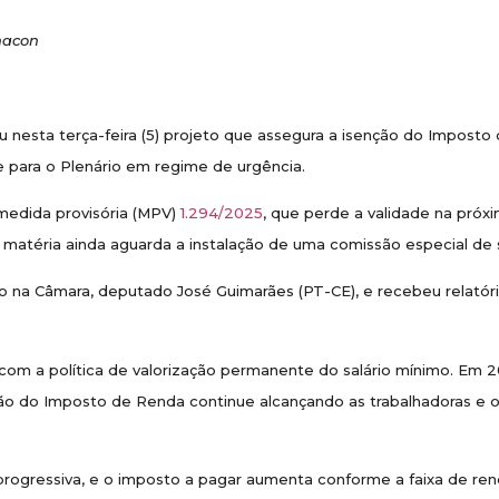
nacon
nesta terça-feira (5) projeto que assegura a isenção do Imposto
e para o Plenário em regime de urgência.
medida provisória (MPV)
1.294/2025
, que perde a validade na próxim
, a matéria ainda aguarda a instalação de uma comissão especial d
o na Câmara, deputado José Guimarães (PT-CE), e recebeu relatóri
om a política de valorização permanente do salário mínimo. Em 20
ção do Imposto de Renda continue alcançando as trabalhadoras e o
rogressiva, e o imposto a pagar aumenta conforme a faixa de rend