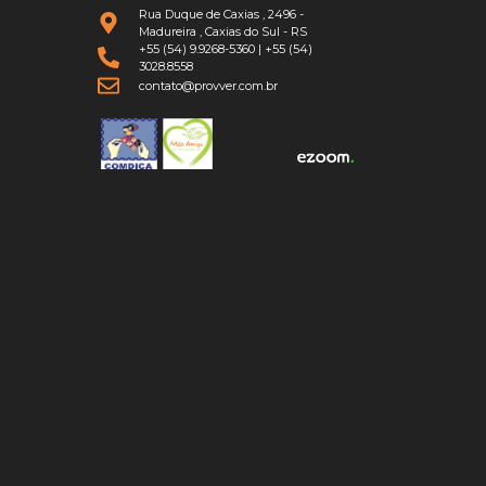
Rua Duque de Caxias , 2496 -
Madureira , Caxias do Sul - RS
+55 (54) 9.9268-5360
|
+55 (54)
3028.8558
contato@provver.com.br